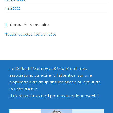
mai 2022
Retour Au Sommaire
Toutes les actualités archivées
Le
Collectif
Dauphins d'Azur
réunit trois
associations qui attirent l'attention sur une
population de dauphins menacée au cœur de
la Côte d'Azur.
Il n'est pas trop tard pour assurer leur avenir !