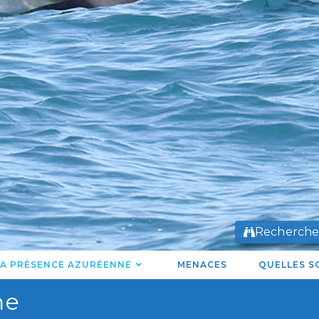
Recherch
A PRÉSENCE AZURÉENNE
MENACES
QUELLES S
ne