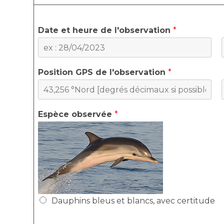
Date et heure de l'observation
*
P
r
Position GPS de l'observation
*
é
n
o
m
P
r
Espèce observée
*
é
n
o
m
Dauphins bleus et blancs, avec certitude