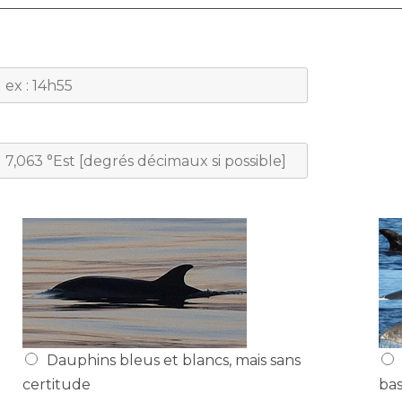
N
o
m
N
o
m
Dauphins bleus et blancs, mais sans
certitude
bas