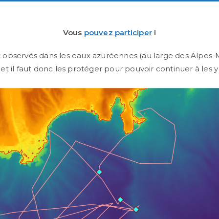
Vous
pouvez participer
!
observés dans les eaux azuréennes (au large des Alpes-
 », et il faut donc les protéger pour pouvoir continuer à les 