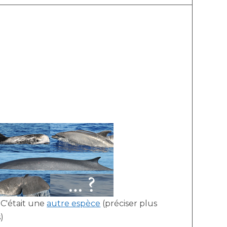
C'était une
autre espèce
(préciser plus
)